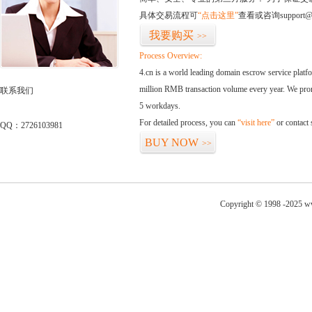
具体交易流程可
“点击这里”
查看或咨询support@
我要购买
>>
Process Overview:
4.cn is a world leading domain escrow service plat
million RMB transaction volume every year. We promi
联系我们
5 workdays.
For detailed process, you can
“visit here”
or contact
QQ：2726103981
BUY NOW
>>
Copyright © 1998 -2025 ww