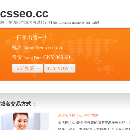
csseo.cc
您正在访问的域名可以转让!This domain name is for sale!
一口价出售中！
域名
csseo.cc
Domain Name:
售价
CNY 999.00
Listing Price:
立即购买
BUY NOW
>>
>>
域名交易方式：
通过金名网(4.cn) 中介交易
金名网(4.cn)是全球领先的域名交易服务机
简单、安全、专业的第三方服务！ 为了保证交